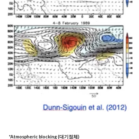
*Atmospheric blocking (대기정체)