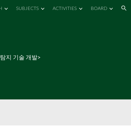
H
SUBJECTS
ACTIVITIES
BOARD
ion
탐지 기술 개발>