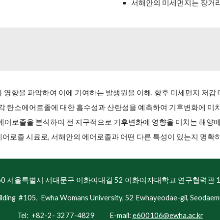
서해안의 미세먼지는 장거리 
영향을 파악하여 이에 기여하는 발생원을 이해, 향후 미세먼지 저감 
 각 탄소에어로졸에 대한 흡수성과 산란성을 예측하여 기후변화에 미치
한 에어로졸을 분석하여 전 지구적으로 기후변화에 영향을 미치는 해양
어로졸 시료로, 서해안의 에어로졸과 어떤 다른 특성이 있는지 명확
760 서울특별시 서대문구 이화여대길 52 이화여자대학교 연구협력관 1
ilding #105, Ewha Womans University, 52 Ewhayeodae-gil, Seodaem
Tel: +82-2- 3277-4829 E-mail:
e600106@ewha.ac.kr